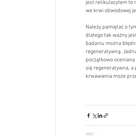
jest retikulocytem to 
we krwi obwodowej jes
Należy pamiętać o tym
dlatego tak ważny jes
badaniu można błędni
regeneratywną. Jedna
początkowo oceniana 
się regeneratywna, a
krwawienia może prze