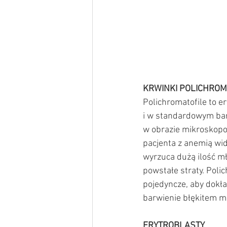
KRWINKI POLICHROM
Polichromatofile to e
i w standardowym barw
w obrazie mikroskopo
pacjenta z anemią wid
wyrzuca dużą ilość m
powstałe straty. Poli
pojedyncze, aby dokł
barwienie błękitem m
ERYTROBLASTY