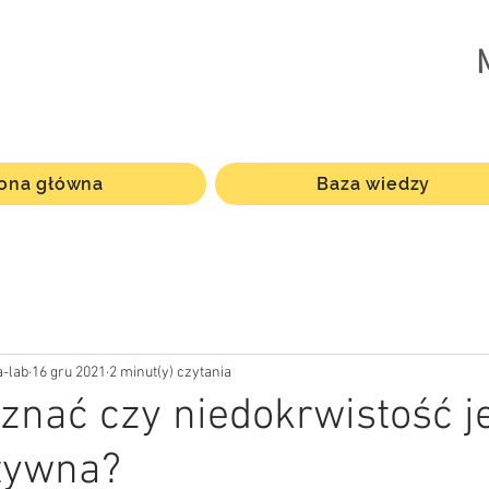
rona główna
Baza wiedzy
-lab
16 gru 2021
2 minut(y) czytania
znać czy niedokrwistość j
tywna?