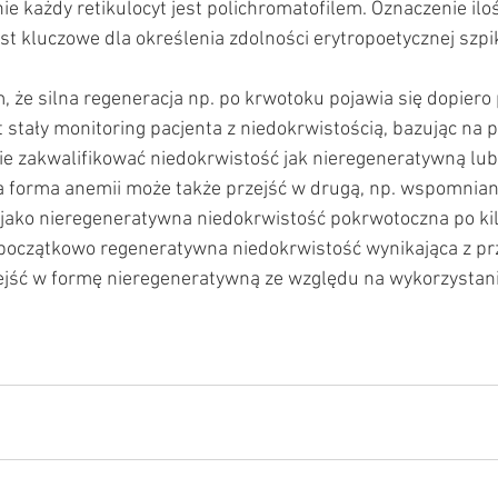
nie każdy retikulocyt jest polichromatofilem. Oznaczenie ilo
t kluczowe dla określenia zdolności erytropoetycznej szpik
, że silna regeneracja np. po krwotoku pojawia się dopiero 
t stały monitoring pacjenta z niedokrwistością, bazując na
e zakwalifikować niedokrwistość jak nieregeneratywną lub
 forma anemii może także przejść w drugą, np. wspomniana
jako nieregeneratywna niedokrwistość pokrwotoczna po kil
 początkowo regeneratywna niedokrwistość wynikająca z pr
jść w formę nieregeneratywną ze względu na wykorzystani