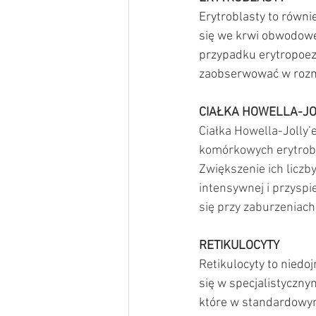
Erytroblasty to równi
się we krwi obwodowe
przypadku erytropoez
zaobserwować w rozm
CIAŁKA HOWELLA-JO
Ciałka Howella-Jolly’
komórkowych erytroblas
Zwiększenie ich liczb
intensywnej i przysp
się przy zaburzeniach 
RETIKULOCYTY
Retikulocyty to niedo
się w specjalistyczny
które w standardowym