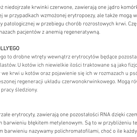
eż niedojrzałe krwinki czerwone, zawierają one jądro komór
j w przypadkach wzmożonej erytropoezy, ale także mogą w
y patologicznej w przebiegu chorób rozrostowych krwi. Czę
azach pacjentów z anemią regeneratywną. 
LLY'EGO
ego to drobne wtręty wewnątrz erytrocytów będące pozostał
tów. U kotów ich niewielkie ilości traktowane są jako fizjo
y we krwi u kotów oraz pojawienie się ich w rozmazach u ps
ieszonej regeneracji układu czerwonokrwinkowego. Mogą ró
pracy śledziony. 
jrzałe erytrocyty, zawierają one pozostałości RNA dzięki cz
m barwieniu błękitem metylenowym. Są to w przybliżeniu t
 barwieniu nazywamy polichromatofilami, choć o ile każdy 