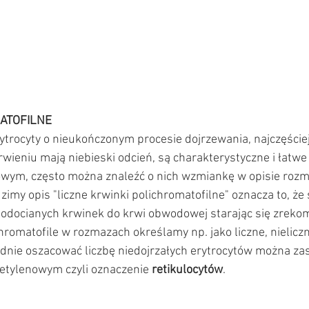
ATOFILNE
rytrocyty o nieukończonym procesie dojrzewania, najczęście
ieniu mają niebieski odcień, są charakterystyczne i łatwe
wym, często można znaleźć o nich wzmiankę w opisie rozma
zimy opis "liczne krwinki polichromatofilne" oznacza to, że 
łodocianych krwinek do krwi obwodowej starając się zrek
chromatofile w rozmazach określamy np. jako liczne, nieliczn
adnie oszacować liczbę niedojrzałych erytrocytów można za
etylenowym czyli oznaczenie 
retikulocytów
. 