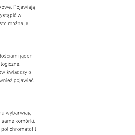
kowe. Pojawiają 
ystąpić w 
sto można je 
ościami jąder 
logiczne. 
ów świadczy o  
wnież pojawiać 
emu wybarwiają 
e same komórki, 
polichromatofil 