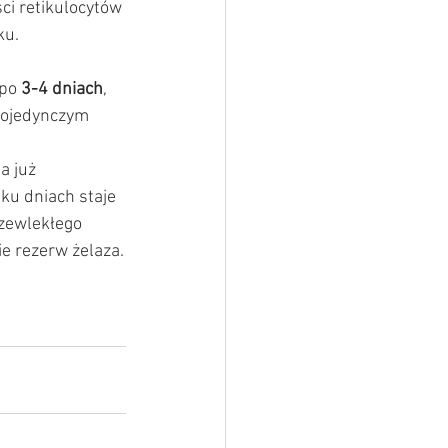
ści retikulocytów 
u. 
po 
3-4 dniach
, 
 pojedynczym 
 
 już 
ku dniach staje 
zewlekłego 
e rezerw żelaza.