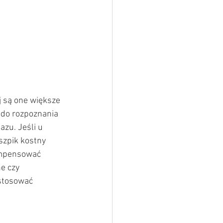
j są one większe 
 do rozpoznania 
zu. Jeśli u 
szpik kostny 
ompensować 
e czy 
stosować 