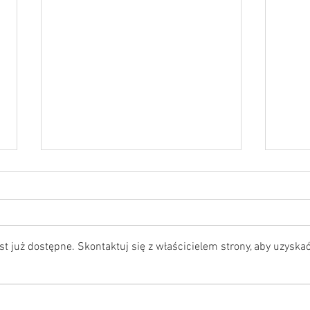
t już dostępne. Skontaktuj się z właścicielem strony, aby uzyska
Dlaczego zapalenie trzustki u
Czy n
kotów jest trudniejsze do
psa 