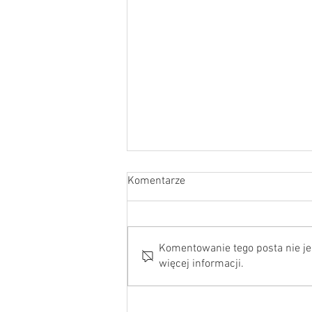
Komentarze
Komentowanie tego posta nie jes
więcej informacji.
Zanim próbka krwi trafi do
laboratorium