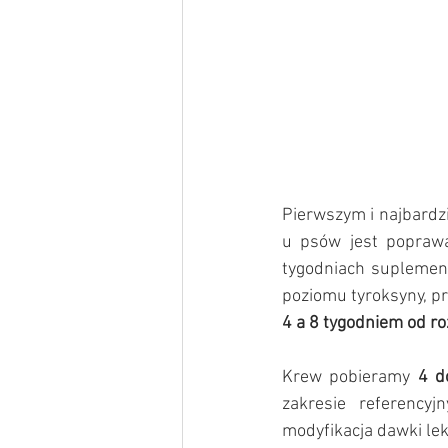
Pierwszym i najbardz
u psów jest poprawa 
tygodniach suplement
poziomu tyroksyny, pr
4 a 8 tygodniem od roz
Krew pobieramy 
4 d
zakresie referencyj
modyfikacja dawki lek