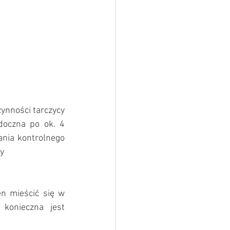
nności tarczycy 
doczna po ok. 4 
nia kontrolnego 
y 
n mieścić się w 
konieczna jest 