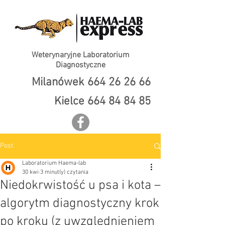
Weterynaryjne Laboratorium
Diagnostyczne
Milanówek
664 26 26 66
Kielce
664 84 84 85
Post
Laboratorium Haema-lab
30 kwi
3 minut(y) czytania
Niedokrwistość u psa i kota –
algorytm diagnostyczny krok
po kroku (z uwzględnieniem