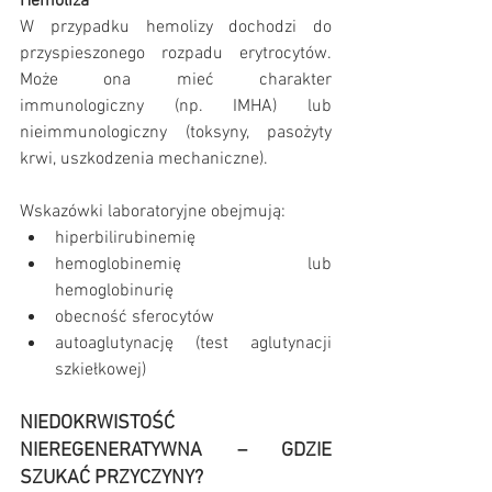
Hemoliza
W przypadku hemolizy dochodzi do 
przyspieszonego rozpadu erytrocytów. 
Może ona mieć charakter 
immunologiczny (np. IMHA) lub 
nieimmunologiczny (toksyny, pasożyty 
krwi, uszkodzenia mechaniczne).
Wskazówki laboratoryjne obejmują:
hiperbilirubinemię
hemoglobinemię lub 
hemoglobinurię
obecność sferocytów 
autoaglutynację (test aglutynacji 
szkiełkowej)
NIEDOKRWISTOŚĆ 
NIEREGENERATYWNA – GDZIE 
SZUKAĆ PRZYCZYNY?