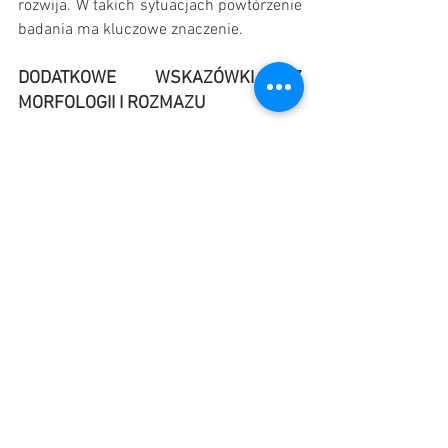
rozwija. W takich sytuacjach powtórzenie 
badania ma kluczowe znaczenie.
DODATKOWE WSKAZÓWKI Z 
MORFOLOGII I ROZMAZU
Poza retikulocytami pomocne są również 
inne parametry i obserwacje:
MCV i MCHC – mogą sugerować 
charakter anemii (np. mikrocytarna 
przy niedoborze żelaza)
Polichromazja i anizocytoza – 
wskazują na regenerację
Sferocyty, schistocyty – sugerują 
hemolizę
Ciałka Heinza – mogą wskazywać na 
stres oksydacyjny (częściej u kotów)
Ocena rozmazu krwi pozostaje 