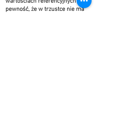
wartościach referencyjnych dają 
pewność, że w trzustce nie ma 
nawet drobnych ognisk 
zapalnych.
Zobacz wszystkie
Ostatnie posty