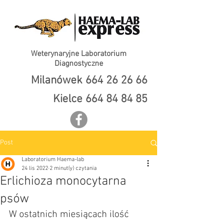
Weterynaryjne Laboratorium
Diagnostyczne
Milanówek
664 26 26 66
Kielce
664 84 84 85
Post
Laboratorium Haema-lab
24 lis 2022
2 minut(y) czytania
Erlichioza monocytarna
psów
W ostatnich miesiącach ilość 