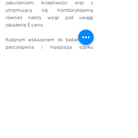
zaburzeniami krzepliwości oraz z 
utrzymującą się trombocytopenią 
również należy wziąć pod uwagę 
zakażenie E.canis.
Kolejnym wskazaniem do badania jest 
pancytopenia i hipoplazja szpiku 
kostnego o nieznanej etiologii.
Na koniec warto wspomnieć o tym, że 
często występujące objawy 
niespecyficzne, jak spadek masy ciała 
czy gorączka, a także częsty przebieg 
subkliniczny powodują, że warto również 
przeprowadzić diagnostykę w kierunku 
E.canis we wszystkich 
niejednoznacznych przypadkach, w 
których zostały wykluczone częściej 
występujące choroby, a nadal nie została 